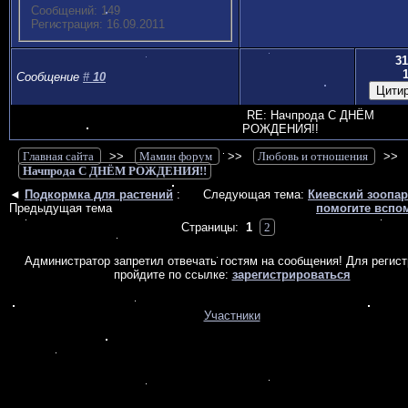
Сообщений: 149
Регистрация: 16.09.2011
31
Сообщение
#
10
RE: Начпрода С ДНЁМ
РОЖДЕНИЯ!!
Главная сайта
>>
Мамин форум
>>
Любовь и отношения
>>
Начпрода С ДНЁМ РОЖДЕНИЯ!!
◄
Подкормка для растений
:
Следующая тема:
Киевский зоопарк
Предыдущая тема
помогите вспо
Страницы:
1
2
Администратор запретил отвечать гостям на сообщения! Для регис
пройдите по ссылке:
зарегистрироваться
Участники