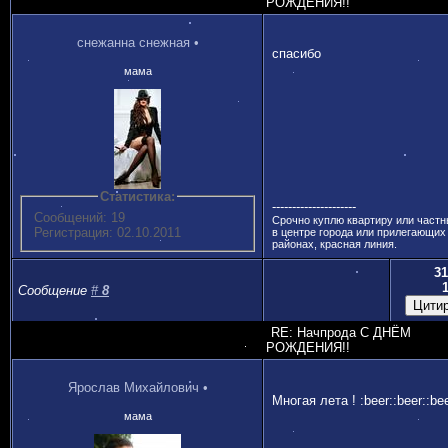
РОЖДЕНИЯ!!
снежанна снежная
•
спасибо
мама
Статистика:
---------------------
Сообщений: 19
Срочно куплю квартиру или част
Регистрация: 02.10.2011
в центре города или прилегающих
районах, красная линия.
31
Сообщение
#
8
RE: Начпрода С ДНЁМ
РОЖДЕНИЯ!!
Ярослав Михайлович
•
Многая лета ! :beer::beer::be
мама