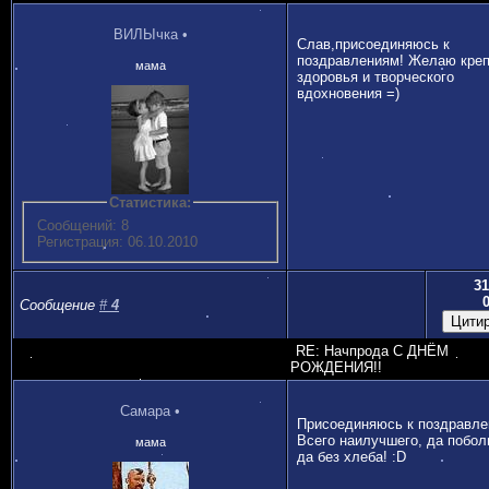
ВИЛЫчка
•
Слав,присоединяюсь к
поздравлениям! Желаю креп
мама
здоровья и творческого
вдохновения =)
Статистика:
Сообщений: 8
Регистрация: 06.10.2010
31
Сообщение
#
4
RE: Начпрода С ДНЁМ
РОЖДЕНИЯ!!
Самара
•
Присоединяюсь к поздравле
Всего наилучшего, да побол
мама
да без хлеба! :D