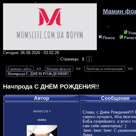
Мамин фо
Уча
Поиск
Регис
Сегодня: 06.08.2026 - 03:02:28
Страницы:
1
2
Главная сайта
>>
Мамин форум
>>
Любовь и отношения
>>
Начпрода С ДНЁМ РОЖДЕНИЯ!!
Начпрода С ДНЁМ РОЖДЕНИЯ!!
Автор
Сообщение
иннесса
•
Слава, с Днём Рождения!!!! 
самого лучшего, Ила безглю
мама
БоБа скорейшего, и всего то
сам себе нажелаешь! :)
:beer::beer::beer: С уважение
Дима