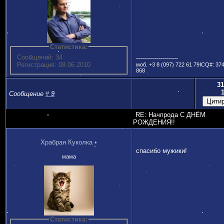
Статистика:
Сообщений: 34
---------------------
Регистрация: 08.06.2010
моб. +3 8 (097) 722 61 79ICQ#: 37
868
31
Сообщение
#
9
RE: Начпрода С ДНЁМ
РОЖДЕНИЯ!!
Храбрая Куколка
•
спасибо мужики!
мама
Статистика: