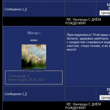
31
Сообщение
#
2
RE: Начпрода С ДНЁМ
РОЖДЕНИЯ!!
ЯВетер
•
Присоединяюсь! Чтоб раны 
болели, здоровье крепчало,
мама
с возрастом становился ещ
светлее, глаза точнее, и во
везло!
Статистика:
Сообщений: 2
Регистрация: 04.04.2010
31
Сообщение
#
3
RE: Начпрода С ДНЁМ
РОЖДЕНИЯ!!