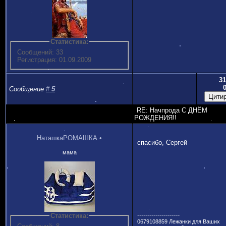
Статистика:
Сообщений: 33
Регистрация: 01.09.2009
31
Сообщение
#
5
RE: Начпрода С ДНЁМ
РОЖДЕНИЯ!!
НаташкаРОМАШКА
•
спасибо, Сергей
мама
---------------------
Статистика:
0679108859 Лежанки для Ваших