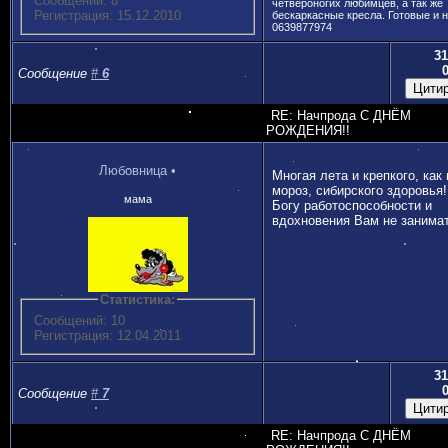
Сообщений: 8
четвероногих любимцев, а так же
Регистрация: 15.12.2010
бескаркасные кресла. Готовые и н
0639877974
31
Сообщение
#
6
RE: Начпрода С ДНЁМ
РОЖДЕНИЯ!!
Любовница
•
Многая лета и крепкого, как
мороз, сибирского здоровья
мама
Богу работоспособности и
вдохновения Вам не занима
Статистика:
Сообщений: 10
Регистрация: 12.04.2011
31
Сообщение
#
7
RE: Начпрода С ДНЁМ