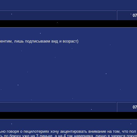
07
ментим, лишь подписываем вид и возраст)
07
дельно говоря о пецилотериях хочу акцентировать внимание на том, что по
ь по брюху уже на 3 линьке, а на 4 так наверняка. лично я зарекся пок