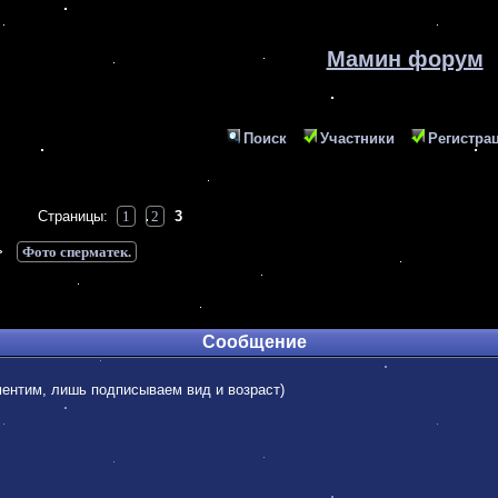
Мамин форум
Поиск
Участники
Регистра
Страницы:
1
2
3
>
Фото сперматек.
Сообщение
ментим, лишь подписываем вид и возраст)