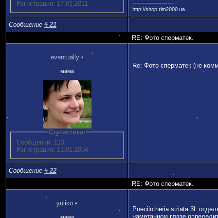
---------------------
Регистрация: 17.01.2011
http://shop.rim2000.ua
Сообщение
#
21
RE: Фото сперматек.
eventually
•
Re: Фото сперматек (не ком
мама
Статистика:
Сообщений: 113
Регистрация: 11.01.2004
Сообщение
#
22
RE: Фото сперматек.
yuliko
•
Poecilotheria striata 3L от
наметанном глазе определит
мама