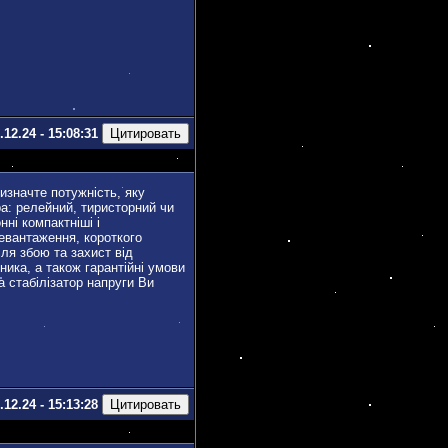
.12.24 - 15:08:31
изначте потужність, яку
ора: релейний, тиристорний чи
нні компактніші і
ревантаження, короткого
сля збою та захист від
ика, а також гарантійні умови
а стабілізатор напруги Ви
.12.24 - 15:13:28