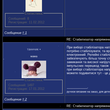
Статистика:
Сообщений: 8
Регистрация: 11.02.2012
Сообщение
#
1
RE: Стабилизатор напряжен
При виборі стабілізатора на
таннчик
•
потрібно стабілізувати, та в
електронний. Релейні стабілі
мама
забезпечують більш точну ст
замикання та високої напруги
імпульсних перешкод також 
при виборі стабілізатора на
можете подивитися тут - це 
Статистика:
Сообщений: 1497
---------------------
Регистрация: 17.01.2012
ручное вязание на заказ, для дет
Сообщение
#
2
RE: Стабилизатор напряжен