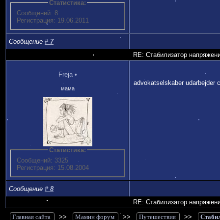
Статистика:
Сообщений: 8
Регистрация: 19.06.2011
Сообщение
#
7
RE: Стабилизатор напряжен
Freja
•
advokatselskaber udarbejder c
мама
Статистика:
Сообщений: 3325
Регистрация: 15.08.2004
Сообщение
#
8
RE: Стабилизатор напряжен
Главная сайта
>>
Мамин форум
>>
Путешествия
>>
Стаби