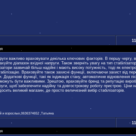
11
ия
пруги важливо враховувати декілька ключових факторів. В першу чергу, в
рахуйте діапазон вхідної напруги. Також зверніть увагу на тип стабілізат
затори зазвичай більш надійні і мають високу потужність, тоді як електро
абілізацію. Враховуйте також захисні функції, включаючи захист від пе
. Додаткові функції, такі як індикація стану, автоматичне відновлення пі
можуть бути важливими. Зрештою, враховуйте бренд та репутацію виробн
пруги, щоб забезпечити надійну та довгострокову роботу пристрою. Ціни н
досить великий магазин, де просто величезний вибір стабілізаторів.
ей и взрослых,0636374652 ,Татьяна
11
ия