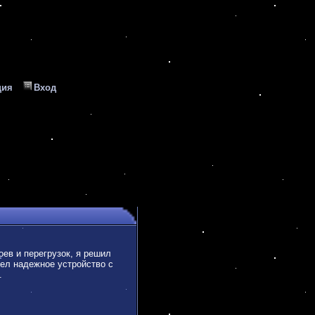
ция
Вход
ев и перегрузок, я решил
шел надежное устройство с
.