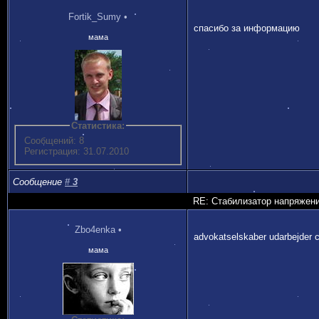
Fortik_Sumy
•
спасибо за информацию
мама
Статистика:
Сообщений: 8
Регистрация: 31.07.2010
Сообщение
#
3
RE: Стабилизатор напряжен
Zbo4enka
•
advokatselskaber udarbejder c
мама