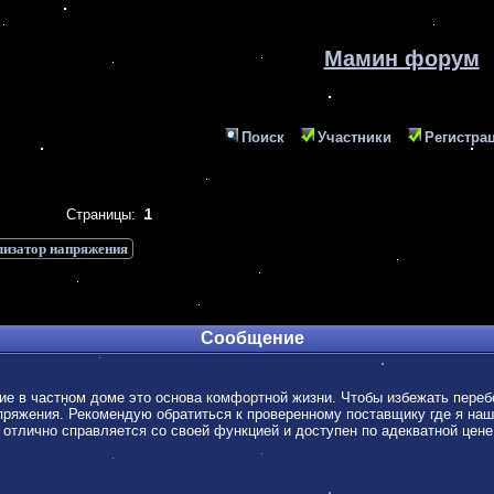
Мамин форум
Поиск
Участники
Регистра
Страницы:
1
лизатор напряжения
Сообщение
е в частном доме это основа комфортной жизни. Чтобы избежать перебо
пряжения. Рекомендую обратиться к проверенному поставщику где я на
отлично справляется со своей функцией и доступен по адекватной цене