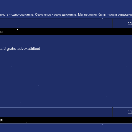
 плоть - одно сознание. Одно лицо - одно движение. Мы не хотим быть чужым отражен
11
ия
a 3 gratis advokattilbud
11
ия