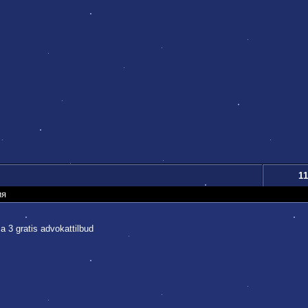
11
ия
a 3 gratis advokattilbud