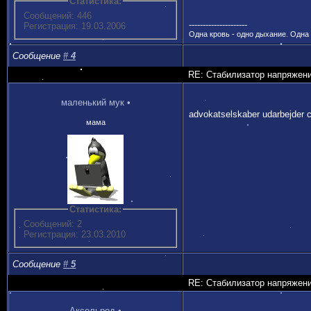
Статистика:
Сообщений: 446
---------------------
Регистрация: 19.03.2006
Одна кровь - одно дыхание. Одна
Сообщение
#
4
RE: Стабилизатор напряжен
маленький мук
•
advokatselskaber udarbejder c
мама
Статистика:
Сообщений: 2
Регистрация: 23.03.2010
Сообщение
#
5
RE: Стабилизатор напряжен
Аксельрод
•