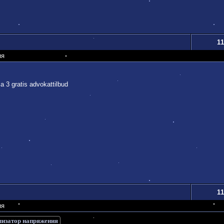
11
ия
a 3 gratis advokattilbud
11
ия
лизатор напряжения