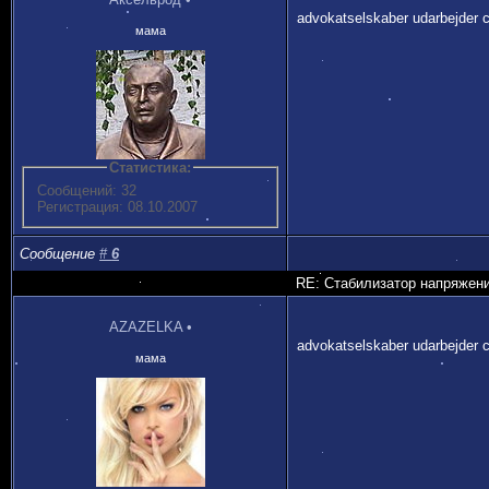
advokatselskaber udarbejder c
мама
Статистика:
Сообщений: 32
Регистрация: 08.10.2007
Сообщение
#
6
RE: Стабилизатор напряжен
AZAZELKA
•
advokatselskaber udarbejder c
мама