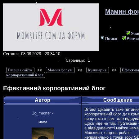
Мамин фо
Уча
Поиск
Регис
Сегодня: 08.08.2026 - 20:34:10
Страницы:
1
Главная сайта
>>
Мамин форум
>>
Кулинария
>>
Ефектив
корпоративний блог
Ефективний корпоративний блог
Автор
Сообщение
Вітаю! Цікавить таке питанн
1c_master
•
корпоративний блог для комп
пишу статті сам, але відчув
мама
щось йде не так. Публікацій 
а відвідуваності майже нема
Можливо, я щось роблю
неправильно з точки зору S