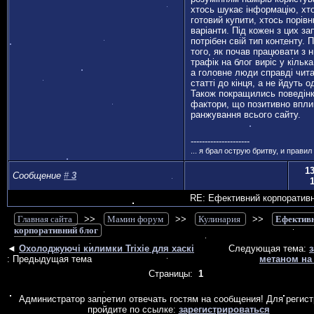
хтось шукає інформацію, хт
готовий купити, хтось порів
варіанти. Під кожен з цих за
потрібен свій тип контенту. 
того, як почав працювати з 
трафік на блог виріс у кілька
а головне люди справді чит
статті до кінця, а не йдуть о
Також покращились поведінк
фактори, що позитивно впли
ранжування всього сайту.
---------------------
... я брал острую бритву, и правил 
13
Сообщение
#
3
RE: Ефективний корпоративн
Главная сайта
>>
Мамин форум
>>
Кулинария
>>
Ефектив
корпоративний блог
◄
Охолоджуючі килимки Trixie для хаскі
Следующая тема:
: Предыдущая тема
метаном на
Страницы:
1
Администратор запретил отвечать гостям на сообщения! Для регис
пройдите по ссылке:
зарегистрироваться