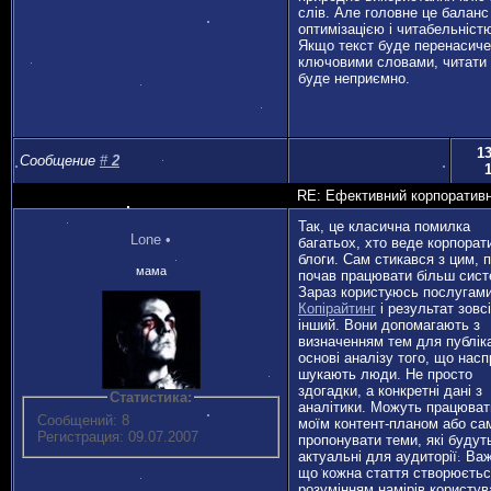
слів. Але головне це баланс
оптимізацією і читабельніст
Якщо текст буде перенасич
ключовими словами, читати 
буде неприємно.
13
Сообщение
#
2
RE: Ефективний корпоративн
Так, це класична помилка
Lone
•
багатьох, хто веде корпорат
блоги. Сам стикався з цим, 
мама
почав працювати більш сист
Зараз користуюсь послугам
Копірайтинг
і результат зовс
інший. Вони допомагають з
визначенням тем для публіка
основі аналізу того, що насп
шукають люди. Не просто
здогадки, а конкретні дані з
Статистика:
аналітики. Можуть працюват
Сообщений: 8
моїм контент-планом або са
Регистрация: 09.07.2007
пропонувати теми, які будут
актуальні для аудиторії. Ва
що кожна стаття створюєтьс
розумінням намірів користув