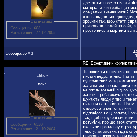
достатньо просто писати цік
матеріали, чи треба ще якіс
спеціальні знання мати? Мо
хтось поділиться досвідом, 
зробити так, щоб статті спра
Статистика:
приводили людей на сайт, а
Сообщений: 608
просто висіли мертвим ван
Регистрация: 27.12.2005
13
Сообщение
#
1
RE: Ефективний корпоративн
Ти правильно помітив, що п
Uliko
•
писати недостатньо. Навіть
суперякісний матеріал може
мама
залишитися непоміченим, як
не оптимізований під пошуко
запити. Треба розуміти, що 
шукають люди у твоїй темати
питання їх цікавлять. Потім
створювати контент, який
відповідає на ці запити, і ро
так, щоб пошукові системи
Статистика:
розуміли, про що твоя статт
Сообщений: 6328
включає правильну структу
Регистрация: 21.10.2004
тексту, заголовки, підзаголо
природне використання клю