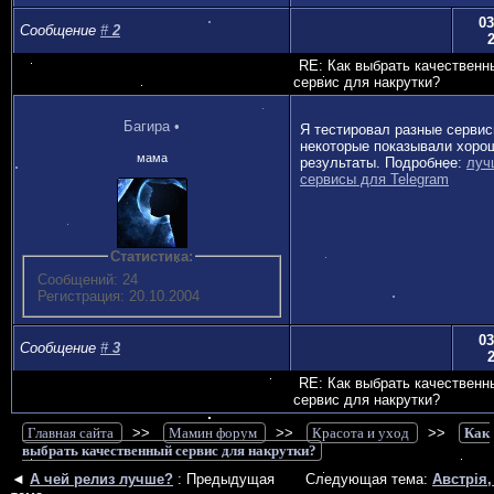
03
Сообщение
#
2
RE: Как выбрать качественн
сервис для накрутки?
Багира
•
Я тестировал разные сервис
некоторые показывали хоро
мама
результаты. Подробнее:
луч
сервисы для Telegram
Статистика:
Сообщений: 24
Регистрация: 20.10.2004
03
Сообщение
#
3
RE: Как выбрать качественн
сервис для накрутки?
Главная сайта
>>
Мамин форум
>>
Красота и уход
>>
Как
выбрать качественный сервис для накрутки?
◄
А чей релиз лучше?
: Предыдущая
Следующая тема:
Австрія