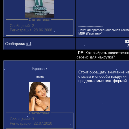
Статистика:
Сообщений: 2
---------------------
Регистрация: 28.06.2008
Элитная профессиональная косм
MBR (Германия)
03
Сообщение
#
1
RE: Как выбрать качественн
сервис для накрутки?
Бронза
•
Стоит обращать внимание н
отзывы и способы накрутки,
мама
предлагаемые платформой.
Статистика:
Сообщений: 3
Регистрация: 22.07.2010