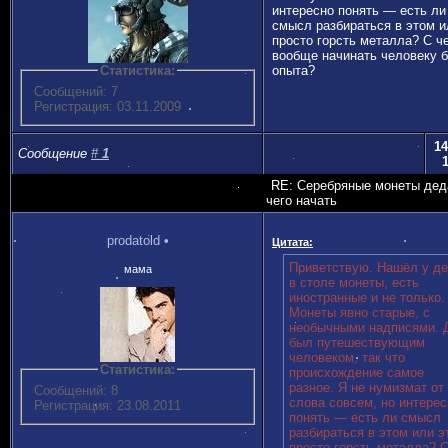
интересно понять — есть ли
смысл разбираться в этом и
просто горсть металла? С ч
вообще начинать человеку б
Статистика:
опыта?
Сообщений: 7
Регистрация: 03.11.2009
14
Сообщение
#
1
RE: Серебряные монеты дед
чего начать
prodatold
•
Цитата:
Приветствую. Нашёл у д
мама
в столе монеты, есть
иностранные и не только.
Монеты явно старые, с
необычными надписями. 
был путешествующим
человеком, так что
Статистика:
происхождение самое
разное. Я не нумизмат от
Сообщений: 8
слова совсем, но интерес
Регистрация: 23.08.2011
понять — есть ли смысл
разбираться в этом или э
просто горсть металла? 