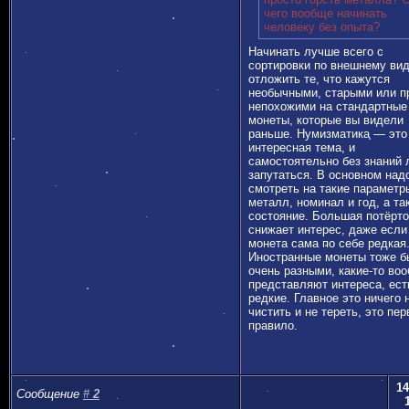
чего вообще начинать
человеку без опыта?
Начинать лучше всего с
сортировки по внешнему ви
отложить те, что кажутся
необычными, старыми или п
непохожими на стандартные
монеты, которые вы видели
раньше. Нумизматика — это
интересная тема, и
самостоятельно без знаний 
запутаться. В основном над
смотреть на такие параметр
металл, номинал и год, а та
состояние. Большая потёрто
снижает интерес, даже если
монета сама по себе редкая
Иностранные монеты тоже 
очень разными, какие-то во
представляют интереса, ест
редкие. Главное это ничего 
чистить и не тереть, это пер
правило.
14
Сообщение
#
2