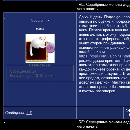
RE: Серебряные монеты дед
чего начать
Добрый день. Поделюсь св
Nacarelin
•
опытом по оценке и продаже
коллекции серебряных рубле
мама
века. Первое время вообще 
понимал, как к этому подход
итоге сфотографировал всё,
обеих сторон при дневном
освещении — отправивши ф
онлайн в 'Копи'
https://kopi.com.ua/coins.html
рекомендации приятеля. Та
посмотрел коллекционер и п
Статистика:
каждой монете обозначил це
Сообщений: 24
предложивши выкупить. В ит
Регистрация: 13.10.2007
все продал, оставшись очен
доволен сделкой. Мастер св
дела, все прошло без лишни
и пустых разговоров.
14
Сообщение
#
3
RE: Серебряные монеты дед
чего начать