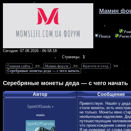
Мамин фо
Уча
Поиск
Регис
Сегодня: 07.08.2026 - 06:58:18
Страницы:
1
Главная сайта
>>
Мамин форум
>>
Красота и уход
>>
Серебряные монеты деда — с чего начать
Серебряные монеты деда — с чего начать
Автор
Сообщение
Приветствую. Нашёл у деда
SpiritOfSands
•
столе монеты, есть иностра
не только. Монеты явно стар
мама
необычными надписями. Де
путешествующим человеком,
что происхождение самое ра
Я не нумизмат от слова сов