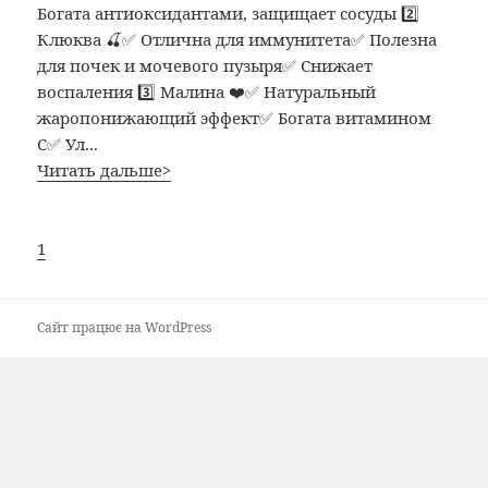
Богата антиоксидантами, защищает сосуды 2️⃣
Клюква 🍒✅ Отлична для иммунитета✅ Полезна
для почек и мочевого пузыря✅ Снижает
воспаления 3️⃣ Малина ❤️✅ Натуральный
жаропонижающий эффект✅ Богата витамином
С✅ Ул...
Читать дальше>
1
Сайт працює на WordPress