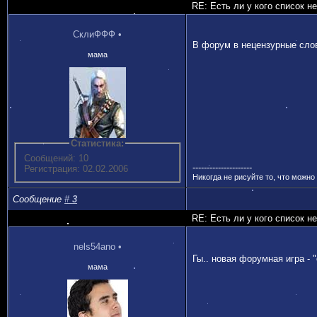
RE: Есть ли у кого список н
СклиФФФ
•
В форум в нецензурные слов
мама
Статистика:
Сообщений: 10
---------------------
Регистрация: 02.02.2006
Никогда не рисуйте то, что можно 
Сообщение
#
3
RE: Есть ли у кого список н
nels54ano
•
Гы.. новая форумная игра - 
мама