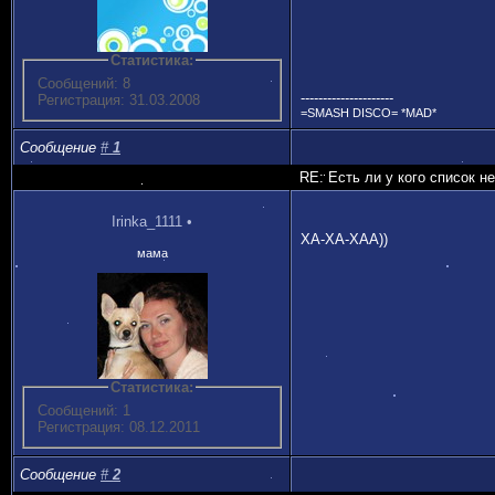
Статистика:
Сообщений: 8
---------------------
Регистрация: 31.03.2008
=SMASH DISCO= *MAD*
Сообщение
#
1
RE: Есть ли у кого список н
Irinka_1111
•
ХА-ХА-ХАА))
мама
Статистика:
Сообщений: 1
Регистрация: 08.12.2011
Сообщение
#
2