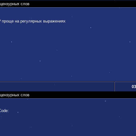
ецензурных слов
? проще на регулярных выражениях
03
ецензурных слов
Code: