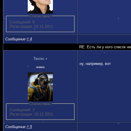
Статистика:
Сообщений: 8
Регистрация: 03.11.2011
Сообщение
#
4
RE: Есть ли у кого список н
Texnic
•
ну, например, вот
мама
Статистика:
Сообщений: 3
Регистрация: 20.12.2011
Сообщение
#
5