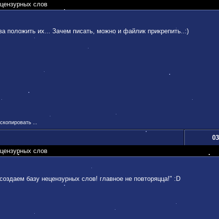
ецензурных слов
а положить их... Зачем писать, можно и файлик прикрепить..:)
скопировать ...
03
ецензурных слов
"создаем базу нецензурных слов! главное не повторяцца!" :D