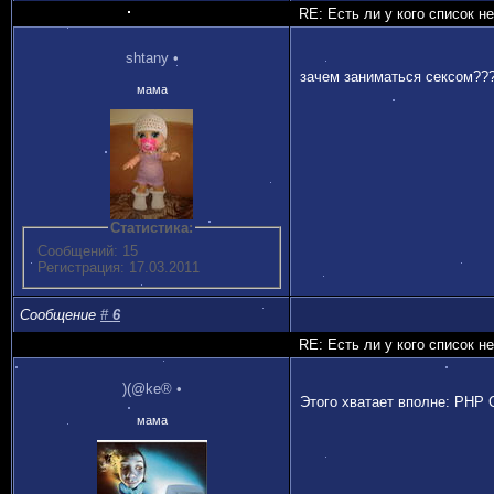
RE: Есть ли у кого список н
shtany
•
зачем заниматься сексом??
мама
Статистика:
Сообщений: 15
Регистрация: 17.03.2011
Сообщение
#
6
RE: Есть ли у кого список н
)(@ke®
•
Этого хватает вполне: PHP 
мама