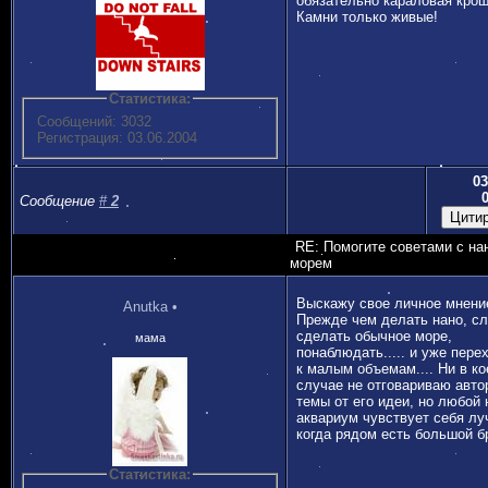
обязательно караловая крош
Камни только живые!
Статистика:
Сообщений: 3032
Регистрация: 03.06.2004
03
Сообщение
#
2
RE: Помогите советами с на
морем
Выскажу свое личное мнение
Аnutka
•
Прежде чем делать нано, с
сделать обычное море,
мама
понаблюдать..... и уже пере
к малым объемам.... Ни в к
случае не отговариваю авто
темы от его идеи, но любой 
аквариум чувствует себя лу
когда рядом есть большой бр
Статистика: