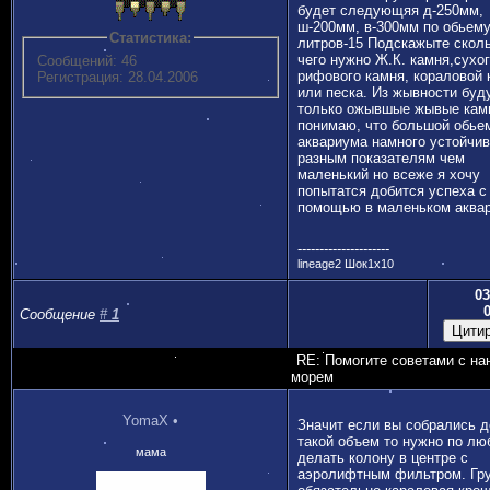
будет следующяя д-250мм,
ш-200мм, в-300мм по обьем
Статистика:
литров-15 Подскажыте скол
чего нужно Ж.К. камня,сухо
Сообщений: 46
рифового камня, кораловой 
Регистрация: 28.04.2006
или песка. Из жывности буд
только ожывшые жывые кам
понимаю, что большой обье
аквариума намного устойчив
разным показателям чем
маленький но всеже я хочу
попытатся добится успеха с
помощью в маленьком аква
---------------------
lineage2 Шок1x10
03
Сообщение
#
1
RE: Помогите советами с на
морем
YomaX
•
Значит если вы собрались 
такой объем то нужно по лю
мама
делать колону в центре с
аэролифтным фильтром. Гр