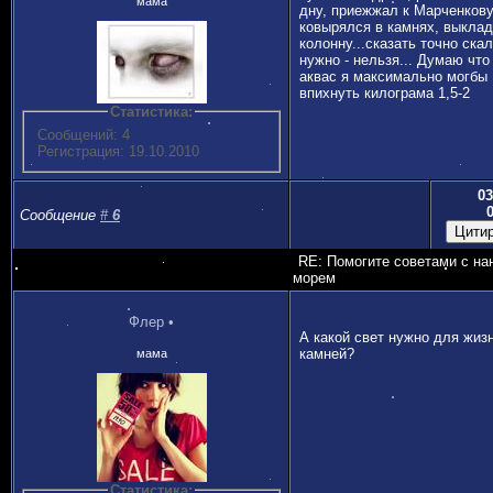
мама
дну, приежжал к Марченкову
ковырялся в камнях, выкла
колонну...сказать точно ска
нужно - нельзя... Думаю что
аквас я максимально могбы
впихнуть килограма 1,5-2
Статистика:
Сообщений: 4
Регистрация: 19.10.2010
03
Сообщение
#
6
RE: Помогите советами с на
морем
Флер
•
А какой свет нужно для жиз
камней?
мама
Статистика: