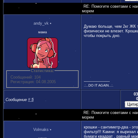
RE: Помогите советами с на
морем
andy_vk
•
Думаю больше, чем 2кг ЖК 
физически не влезет. Крошки
мама
чтобы покрыть дно.
Статистика:
Сообщений: 104
---------------------
Регистрация: 04.08.2005
.:...DO IT AGAIN...:.
03
Сообщение
#
5
RE: Помогите советами с на
морем
крошки - сантиметр-два - это
Volmaks
•
фильтр!!! Камни: я выризал 
бумаги квадрат , равный мо