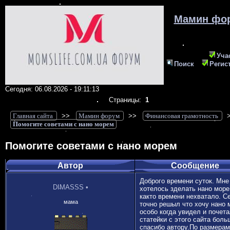
Мамин фо
Уча
Поиск
Регис
Сегодня: 06.08.2026 - 19:11:13
Страницы:
1
Главная сайта
>>
Мамин форум
>>
Финансовая грамотность
Помогите советами с нано морем
Помогите советами с нано морем
Автор
Сообщение
Доброго времени суток. Мне
DIMASSS
•
хотелось зделать нано море
както времени нехватало. С
мама
точно решыл что хочу нано 
особо когда увидел и почет
статейки с этого сайта боль
спасибо автору.По размерам