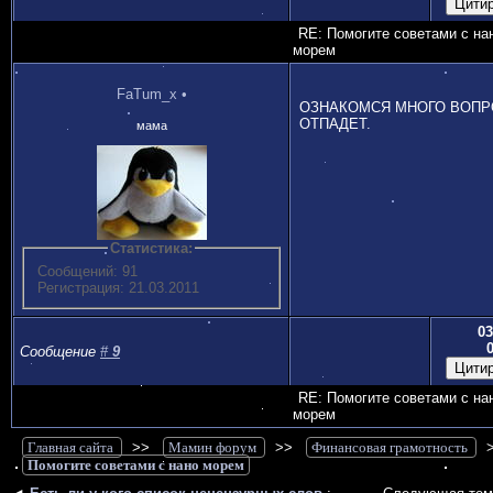
RE: Помогите советами с на
морем
FaTum_x
•
ОЗНАКОМСЯ МНОГО ВОП
ОТПАДЕТ.
мама
Статистика:
Сообщений: 91
Регистрация: 21.03.2011
03
Сообщение
#
9
RE: Помогите советами с на
морем
Главная сайта
>>
Мамин форум
>>
Финансовая грамотность
Помогите советами с нано морем