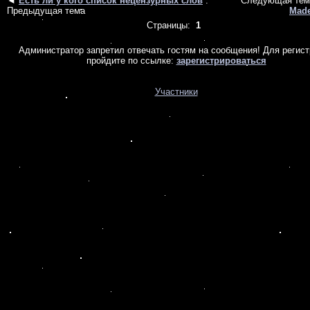
◄
Есть ли у кого список нецензурных слов
:
Следующая тем
Предыдущая тема
Made
Страницы:
1
Администратор запретил отвечать гостям на сообщения! Для регис
пройдите по ссылке:
зарегистрироваться
Участники