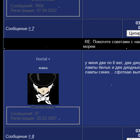
Сообщений: 7668
Регистрация: 07.04.2012
03
Сообщение
#
7
RE: Помогите советами с на
морем
hostal
•
у меня две по 6 ват, две ди
лампы белых и две диодных
мама
лампы синих... сфоткаю вы
Статистика:
Сообщений: 37
Регистрация: 28.02.2007
03
Сообщение
#
8