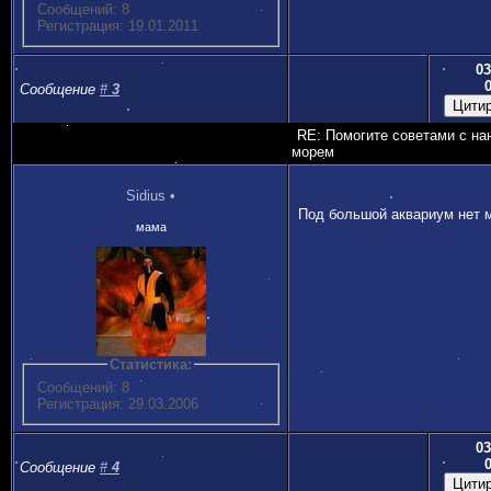
Сообщений: 8
Регистрация: 19.01.2011
03
Сообщение
#
3
RE: Помогите советами с на
морем
Sidius
•
Под большой аквариум нет 
мама
Статистика:
Сообщений: 8
Регистрация: 29.03.2006
03
Сообщение
#
4