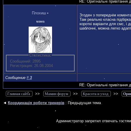
RE: Оригінальні привітання 
Плохиш
•
Згоден з попереднім комент
Там реально класна підбірка
мама
короткі варіанти для смс, і д
шаблонні, можна легко адап
Статистика:
Сообщений: 2895
Регистрация: 26.08.2004
Сообщение
#
3
RE: Оригінальні привітання 
Главная сайта
>>
Мамин форум
>>
Красота и уход
>>
Ориг
◄
Координація роботи тренерів
: Предыдущая тема
Администратор запретил отвечать гостям