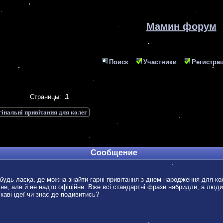
Мамин форум
Поиск
Участники
Регистра
Страницы:
1
інальні привітання для колег
Сообщение
 будь ласка, де можна знайти гарні привітання з днем народження для ко
не, але й не надто офіційне. Вже всі стандартні фрази набридли, а люд
каві ідеї чи знає де подивитись?