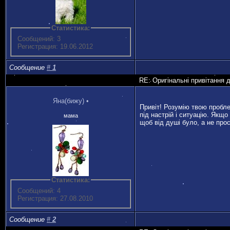
Статистика:
Сообщений: 3
Регистрация: 19.06.2012
Сообщение
#
1
RE: Оригінальні привітання 
Яна(бижу)
•
Привіт! Розумію твою проблем
під настрій і ситуацію. Якщ
мама
щоб від душі було, а не про
Статистика:
Сообщений: 4
Регистрация: 27.08.2010
Сообщение
#
2