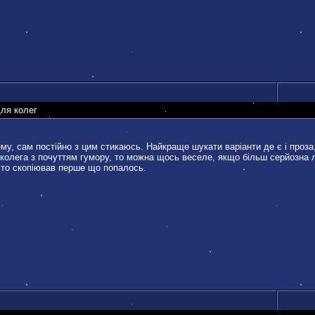
для колег
у, сам постійно з цим стикаюсь. Найкраще шукати варіанти де є і проза, 
о колега з почуттям гумору, то можна щось веселе, якщо більш серйозна 
сто скопіював перше що попалось.