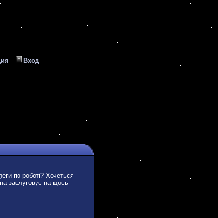
ция
Вход
леги по роботі? Хочеться
ина заслуговує на щось