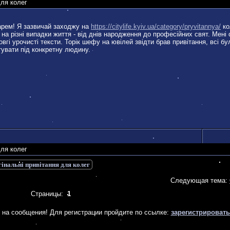
для колег
арем! Я зазвичай заходжу на
https://citylife.kyiv.ua/category/pryvitannya/
ко
 на різні випадки життя - від днів народження до професійних свят. Мені
овгі урочисті тексти. Торік шефу на ювілей звідти брав привітання, всі бул
тувати під конкретну людину.
для колег
інальні привітання для колег
Следующая тема:
Страницы:
1
 на сообщения! Для регистрации пройдите по ссылке:
зарегистрироват