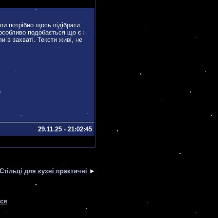
ли потрібно щось підібрати.
 особливо подобається що є і
и в захваті. Тексти живі, не
29.11.25 - 21:02:45
Стільці для кухні практичні
►
ься