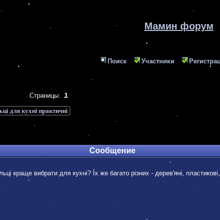
Мамин форум
Поиск
Участники
Регистра
Страницы:
1
ьці для кухні практичні
Сообщение
льці краще вибрати для кухні? Їх же багато різних - дерев'яні, пластикові,