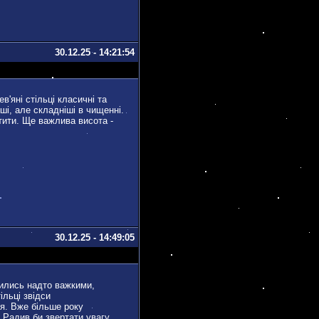
30.12.25 - 14:21:54
в'яні стільці класичні та
ші, але складніші в чищенні.
тити. Ще важлива висота -
30.12.25 - 14:49:05
вились надто важкими,
ільці звідси
ся. Вже більше року
. Радив би звертати увагу