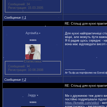
Сообщений: 34
Регистрация: 15.03.2005
Сообщение
#
1
RE: Стільці для кухні практи
АртёмКа
•
Для кухні найпрактичніші сті
міцні, але можуть бути важки
мама
Я б радив щось середнє - на
вона має відповідати висоті 
Статистика:
Сообщений: 74
---------------------
Регистрация: 10.08.2008
Ar-Ta.dp.ua портфолио на Gorod.dp
Сообщение
#
2
RE: Стільці для кухні практи
Jaggy
•
Ми з дружиною теж довго виб
постійно подряпували підлог
мама
https://kmebli.com/stilci/
- мет
користуємось - виглядають я