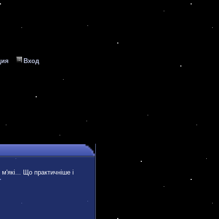
ция
Вход
 м'які... Що практичніше і