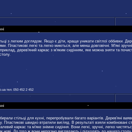
чні
льці з легким доглядом. Якщо є діти, краще уникати світлої оббивки. Дере
ми. Пластикові легкі та легко миються, але менш довговічні. М'які зручні
приклад, дерев'яний каркас з м'яким сидінням, яке можна зняти та почис
столу.
.ua тел. 050 452 2 452
чні
ирали стільці для кухні, перепробували багато варіантів. Дерев'яні вия
у. Пластикові швидко втратили вигляд. В результаті взяли комбіновані ст
алевий каркас та м'яке знімне сидіння. Вони легкі, зручні, легко чистять
к нові. До того ж вони непогано виглядають і підходять до нашого столу